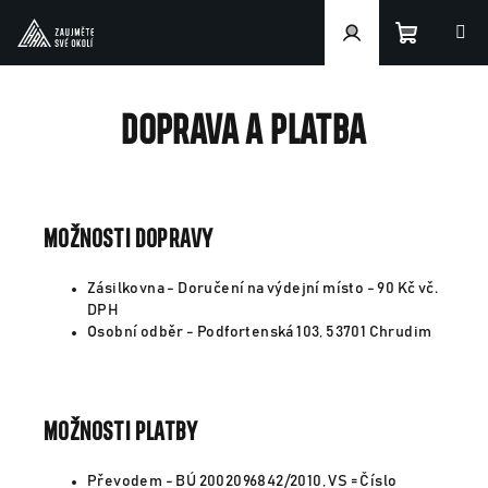
Přejít
na
obsah
Nákupn
Přihlášení
Doprava a platba
košík
Možnosti dopravy
Zásilkovna - Doručení na výdejní místo - 90 Kč vč.
DPH
Osobní odběr - Podfortenská 103, 53701 Chrudim
Možnosti platby
Převodem - BÚ 2002096842/2010, VS = Číslo