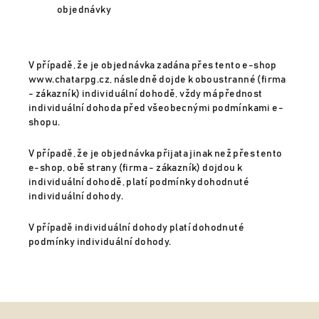
objednávky
V případě, že je objednávka zadána přes tento e-shop
www.chatarpg.cz, následně dojde k oboustranné (firma
- zákazník) individuální dohodě, vždy má přednost
individuální dohoda před všeobecnými podmínkami e-
shopu.
V případě, že je objednávka přijata jinak než přes tento
e-shop, obě strany (firma - zákazník) dojdou k
individuální dohodě, platí podmínky dohodnuté
individuální dohody.
V případě individuální dohody platí dohodnuté
podmínky individuální dohody.
Z