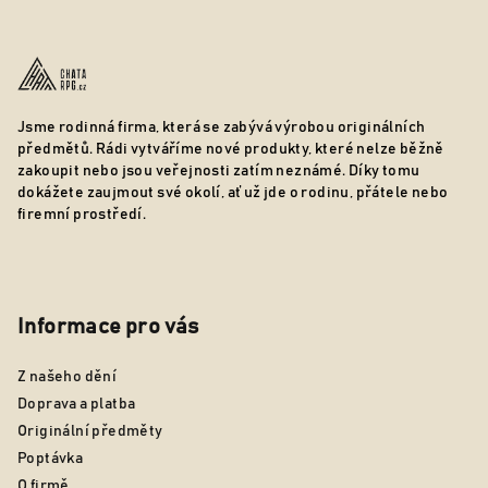
á
p
a
t
Jsme rodinná firma, která se zabývá výrobou originálních
í
předmětů. Rádi vytváříme nové produkty, které nelze běžně
zakoupit nebo jsou veřejnosti zatím neznámé. Díky tomu
dokážete zaujmout své okolí, ať už jde o rodinu, přátele nebo
firemní prostředí.
Informace pro vás
Z našeho dění
Doprava a platba
Originální předměty
Poptávka
O firmě