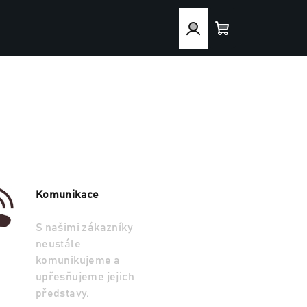
Přihlášení
Nákupní
košík
Komunikace
S našimi zákazníky
neustále
komunikujeme a
upřesňujeme jejich
představy.