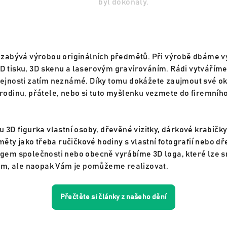
byl dokonalý.
 zabývá výrobou originálních předmětů. Při výrobě dbáme vy
 tisku, 3D skenu a laserovým gravírováním. Rádi vytváříme
ejnosti zatím neznámé. Díky tomu dokážete zaujmout své oko
rodinu, přátele, nebo si tuto myšlenku vezmete do firemního
 3D figurka vlastní osoby, dřevěné vizitky, dárkové krabičk
y jako třeba ručičkové hodiny s vlastní fotografií nebo dře
gem společnosti nebo obecně vyrábíme 3D loga, které lze s
, ale naopak Vám je pomůžeme realizovat.
Přečtěte si články z našeho dění