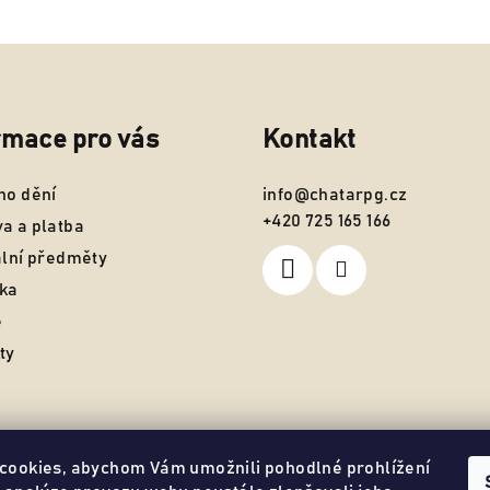
rmace pro vás
Kontakt
ho dění
info
@
chatarpg.cz
+420 725 165 166
a a platba
ální předměty
ka
ě
ty
cookies, abychom Vám umožnili pohodlné prohlížení