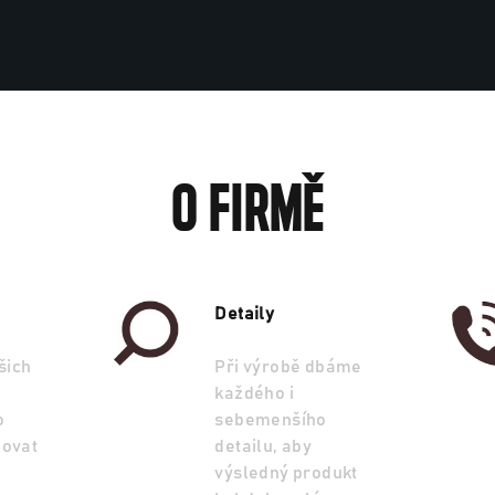
O firmě
Detaily
šich
Při výrobě dbáme
každého i
o
sebemenšího
zovat
detailu, aby
výsledný produkt