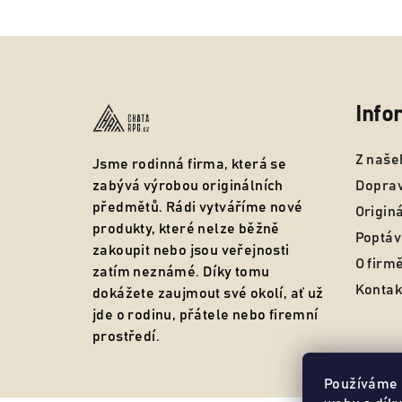
Z
á
p
Info
a
Z naše
Jsme rodinná firma, která se
t
zabývá výrobou originálních
Doprav
předmětů. Rádi vytváříme nové
í
Origin
produkty, které nelze běžně
Poptáv
zakoupit nebo jsou veřejnosti
O firm
zatím neznámé. Díky tomu
Kontak
dokážete zaujmout své okolí, ať už
jde o rodinu, přátele nebo firemní
prostředí.
Používáme 